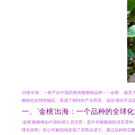
20多年前，一种产自中国的黄肉猕猴桃品种——‘金桃’，
猴桃也在悄然崛起，形成了独特的产业风景。这段‘墙内开花墙
一、 ‘金桃’出海：一个品种的全球
‘金桃’猕猴桃由中国科研人员培育，是中华猕猴桃的优良变种。其果
牌名销售）的公司敏锐地发现了其商业潜力，通过品种权买