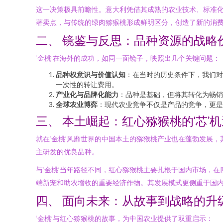
这一决策极具前瞻性。意大利凭借其成熟的农业技术、标准化
著卖点，与传统的绿肉猕猴桃形成鲜明区分，创造了新的消
二、 镜鉴与反思：品种资源的战略
‘金桃’在海外的成功，如同一面镜子，映照出几个关键问题：
品种权意识与价值认知
：在当时的历史条件下，我们对
一次性的转让费用。
产业化与品牌化能力
：品种是基础，但将其转化为畅销
全球农业博弈
：现代农业竞争不仅是产品的竞争，更是
三、 本土崛起：红心猕猴桃的‘芯’
就在‘金桃’风靡世界的中国本土的猕猴桃产业也在蓬勃发展
主研发的优良品种。
与‘金桃’当年路径不同，红心猕猴桃主要扎根于国内市场，
端新宠和助农增收的重要经济作物。其发展模式更侧重于国
四、 面向未来：从故事到战略的升
‘金桃’与红心猕猴桃的故事，为中国农业提供了双重启示：