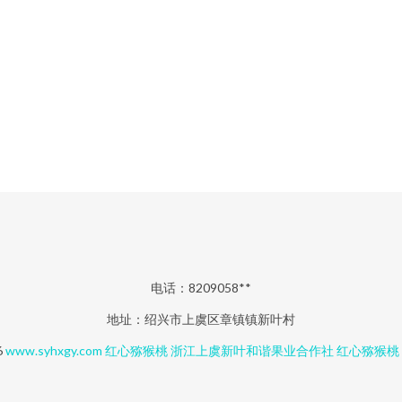
电话：8209058**
地址：绍兴市上虞区章镇镇新叶村
6
www.syhxgy.com
红心猕猴桃
浙江上虞新叶和谐果业合作社
红心猕猴桃