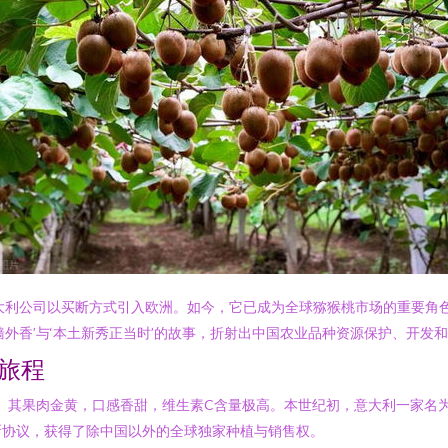
被意大利公司以买断方式引入欧洲。如今，它已成为全球猕猴桃市场的重要
外香’与‘本土新秀正当时’的故事，折射出中国农业品种资源保护、开发
化旅程
肉金黄，口感香甜，维生素C含量极高。本世纪初，意大利一家名为“金桃”（原文
断协议，获得了除中国以外的全球独家种植与销售权。