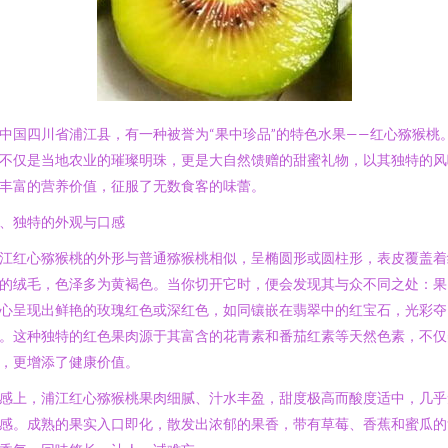
中国四川省浦江县，有一种被誉为“果中珍品”的特色水果——红心猕猴桃
不仅是当地农业的璀璨明珠，更是大自然馈赠的甜蜜礼物，以其独特的风
丰富的营养价值，征服了无数食客的味蕾。
、独特的外观与口感
江红心猕猴桃的外形与普通猕猴桃相似，呈椭圆形或圆柱形，表皮覆盖着
的绒毛，色泽多为黄褐色。当你切开它时，便会发现其与众不同之处：果
心呈现出鲜艳的玫瑰红色或深红色，如同镶嵌在翡翠中的红宝石，光彩夺
。这种独特的红色果肉源于其富含的花青素和番茄红素等天然色素，不仅
，更增添了健康价值。
感上，浦江红心猕猴桃果肉细腻、汁水丰盈，甜度极高而酸度适中，几乎
感。成熟的果实入口即化，散发出浓郁的果香，带有草莓、香蕉和蜜瓜的