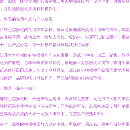
处。因此，经常食用红心猕猴桃，可以增强免疫力、促进消化、改善皮肤
，并对预防慢性疾病有积极作用。
、多元的食用方式与产业发展
江红心猕猴桃的食用方式多样。鲜食是最能体验其原汁原味的方法，成熟
皮直接享用，或切成片、块加入沙拉、酸奶中。它还可以制成果汁、果酱
干、烘焙点心等，每一种形式都能展现其独特风味。
江县大力推动红心猕猴桃的产业化发展，形成了种植、加工、销售、旅游
化的产业链。每年秋季果实成熟时，当地会举办猕猴桃采摘节，吸引大量
前来体验田园乐趣，带动了乡村经济。浦江红心猕猴桃已获得国家地理标
品保护，品牌影响力日益扩大，产品远销国内外高端市场。
、挑选与保存小贴士
选红心猕猴桃时，应选择体型饱满、表皮绒毛整齐、无疤痕或凹陷的果实
轻按压果实质地稍软但富有弹性，即为成熟可食。若果实较硬，可与苹果
蕉等释放乙烯的水果一同放入纸袋中，在室温下催熟1-3天。
存时，成熟的猕猴桃应放入冰箱冷藏，可保鲜一周左右。避免与成熟水果