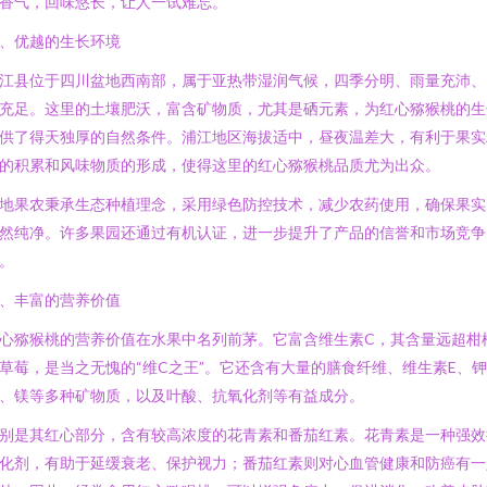
香气，回味悠长，让人一试难忘。
、优越的生长环境
江县位于四川盆地西南部，属于亚热带湿润气候，四季分明、雨量充沛、
充足。这里的土壤肥沃，富含矿物质，尤其是硒元素，为红心猕猴桃的生
供了得天独厚的自然条件。浦江地区海拔适中，昼夜温差大，有利于果实
的积累和风味物质的形成，使得这里的红心猕猴桃品质尤为出众。
地果农秉承生态种植理念，采用绿色防控技术，减少农药使用，确保果实
然纯净。许多果园还通过有机认证，进一步提升了产品的信誉和市场竞争
。
、丰富的营养价值
心猕猴桃的营养价值在水果中名列前茅。它富含维生素C，其含量远超柑
草莓，是当之无愧的“维C之王”。它还含有大量的膳食纤维、维生素E、
、镁等多种矿物质，以及叶酸、抗氧化剂等有益成分。
别是其红心部分，含有较高浓度的花青素和番茄红素。花青素是一种强效
化剂，有助于延缓衰老、保护视力；番茄红素则对心血管健康和防癌有一