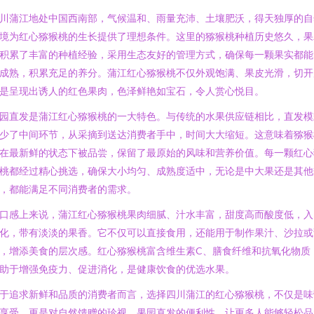
川蒲江地处中国西南部，气候温和、雨量充沛、土壤肥沃，得天独厚的自
境为红心猕猴桃的生长提供了理想条件。这里的猕猴桃种植历史悠久，果
积累了丰富的种植经验，采用生态友好的管理方式，确保每一颗果实都能
成熟，积累充足的养分。蒲江红心猕猴桃不仅外观饱满、果皮光滑，切开
是呈现出诱人的红色果肉，色泽鲜艳如宝石，令人赏心悦目。
园直发是蒲江红心猕猴桃的一大特色。与传统的水果供应链相比，直发模
少了中间环节，从采摘到送达消费者手中，时间大大缩短。这意味着猕猴
在最新鲜的状态下被品尝，保留了最原始的风味和营养价值。每一颗红心
桃都经过精心挑选，确保大小均匀、成熟度适中，无论是中大果还是其他
，都能满足不同消费者的需求。
口感上来说，蒲江红心猕猴桃果肉细腻、汁水丰富，甜度高而酸度低，入
化，带有淡淡的果香。它不仅可以直接食用，还能用于制作果汁、沙拉或
，增添美食的层次感。红心猕猴桃富含维生素C、膳食纤维和抗氧化物质
助于增强免疫力、促进消化，是健康饮食的优选水果。
于追求新鲜和品质的消费者而言，选择四川蒲江的红心猕猴桃，不仅是味
享受，更是对自然馈赠的珍视。果园直发的便利性，让更多人能够轻松品