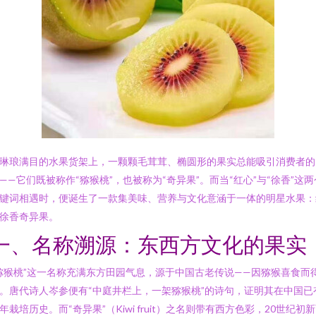
琳琅满目的水果货架上，一颗颗毛茸茸、椭圆形的果实总能吸引消费者的
——它们既被称作“猕猴桃”，也被称为“奇异果”。而当“红心”与“徐香”这两
键词相遇时，便诞生了一款集美味、营养与文化意涵于一体的明星水果：
徐香奇异果。
一、名称溯源：东西方文化的果实
猕猴桃”这一名称充满东方田园气息，源于中国古老传说——因猕猴喜食而
。唐代诗人岑参便有“中庭井栏上，一架猕猴桃”的诗句，证明其在中国已
年栽培历史。而“奇异果”（Kiwi fruit）之名则带有西方色彩，20世纪初