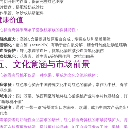
向切开用勺舀食，保留完整红色图案
片摆盘，搭配酸奶或沙拉
作果酱、冰沙或烘焙配料
健康价值
心徐香奇异果继承了猕猴桃家族的保健特性：
强免疫力
：高维C含量促进胶原蛋白合成，增强皮肤和黏膜屏障
善消化
：蛋白酶（actinidin）有助于蛋白质分解，膳食纤维促进肠道蠕动
血管保护
：钾元素调节血压，抗氧化物质减少血管氧化损伤
炎抗氧化
：花青素、维生素E等协同作用，对抗自由基
五、文化意涵与市场前景
心徐香奇异桃不仅是一种水果，更成为文化交流的载体：
庆象征
：红色果心契合中国传统文化中对红色的偏爱，常作为中秋、春节
品水果
域名片
：四川苍溪、陕西周至等地将红心猕猴桃产业与乡村旅游结合，打
“猕猴桃小镇”
际使者
：通过“一带一路”等渠道出口东南亚、欧洲，成为中国农产品走出
代表
着消费者对功能性食品需求的增长，红心徐香奇异桃的市场持续扩大。育
家正在培育更耐储运、风味更佳的品种，加工企业开发冻干片、果脯、果