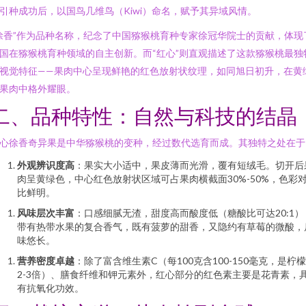
引种成功后，以国鸟几维鸟（Kiwi）命名，赋予其异域风情。
徐香”作为品种名称，纪念了中国猕猴桃育种专家徐冠华院士的贡献，体现
国在猕猴桃育种领域的自主创新。而“红心”则直观描述了这款猕猴桃最独
视觉特征——果肉中心呈现鲜艳的红色放射状纹理，如同旭日初升，在黄
果肉中格外耀眼。
二、品种特性：自然与科技的结晶
心徐香奇异果是中华猕猴桃的变种，经过数代选育而成。其独特之处在于
外观辨识度高
：果实大小适中，果皮薄而光滑，覆有短绒毛。切开后
肉呈黄绿色，中心红色放射状区域可占果肉横截面30%-50%，色彩
比鲜明。
风味层次丰富
：口感细腻无渣，甜度高而酸度低（糖酸比可达20:1）
带有热带水果的复合香气，既有菠萝的甜香，又隐约有草莓的微酸，
味悠长。
营养密度卓越
：除了富含维生素C（每100克含100-150毫克，是柠
2-3倍）、膳食纤维和钾元素外，红心部分的红色素主要是花青素，
有抗氧化功效。