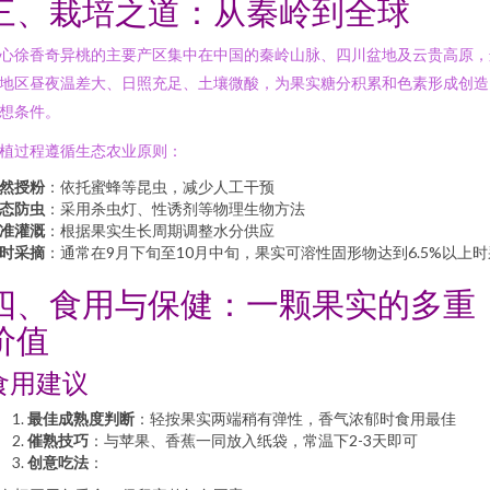
三、栽培之道：从秦岭到全球
心徐香奇异桃的主要产区集中在中国的秦岭山脉、四川盆地及云贵高原，
地区昼夜温差大、日照充足、土壤微酸，为果实糖分积累和色素形成创造
想条件。
植过程遵循生态农业原则：
然授粉
：依托蜜蜂等昆虫，减少人工干预
态防虫
：采用杀虫灯、性诱剂等物理生物方法
准灌溉
：根据果实生长周期调整水分供应
时采摘
：通常在9月下旬至10月中旬，果实可溶性固形物达到6.5%以上时
四、食用与保健：一颗果实的多重
价值
食用建议
最佳成熟度判断
：轻按果实两端稍有弹性，香气浓郁时食用最佳
催熟技巧
：与苹果、香蕉一同放入纸袋，常温下2-3天即可
创意吃法
：