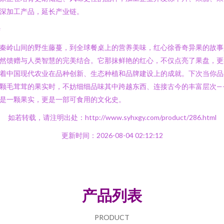
深加工产品，延长产业链。
#
秦岭山间的野生藤蔓，到全球餐桌上的营养美味，红心徐香奇异果的故事
然馈赠与人类智慧的完美结合。它那抹鲜艳的红心，不仅点亮了果盘，更
着中国现代农业在品种创新、生态种植和品牌建设上的成就。下次当你品
颗毛茸茸的果实时，不妨细细品味其中跨越东西、连接古今的丰富层次—
是一颗果实，更是一部可食用的文化史。
如若转载，请注明出处：http://www.syhxgy.com/product/286.html
更新时间：2026-08-04 02:12:12
产品列表
PRODUCT