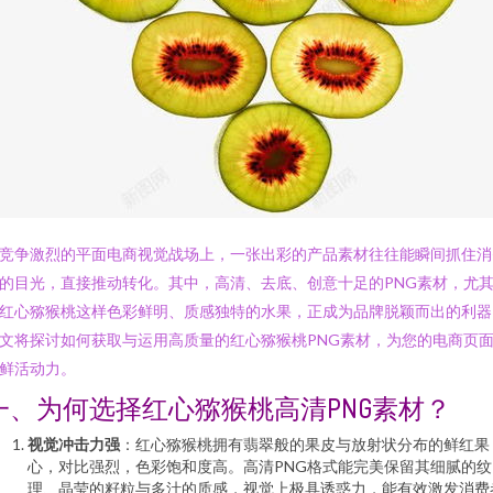
竞争激烈的平面电商视觉战场上，一张出彩的产品素材往往能瞬间抓住消
的目光，直接推动转化。其中，高清、去底、创意十足的PNG素材，尤
红心猕猴桃这样色彩鲜明、质感独特的水果，正成为品牌脱颖而出的利器
文将探讨如何获取与运用高质量的红心猕猴桃PNG素材，为您的电商页
鲜活动力。
一、为何选择红心猕猴桃高清PNG素材？
视觉冲击力强
：红心猕猴桃拥有翡翠般的果皮与放射状分布的鲜红果
心，对比强烈，色彩饱和度高。高清PNG格式能完美保留其细腻的纹
理、晶莹的籽粒与多汁的质感，视觉上极具诱惑力，能有效激发消费