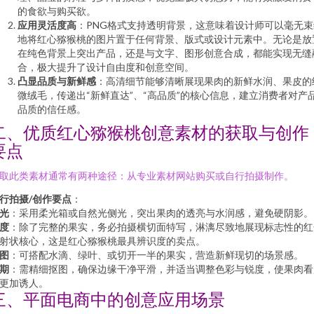
的食欲与购买欲。
应用灵活度高
：PNG格式支持透明背景，这意味着设计师可以毫无束
地将红心猕猴桃的图片置于任何背景、版式或设计元素中。无论是放
在纯色背景上突出产品，还是与文字、图形创意合成，都能实现无缝
合，极大提升了设计自由度和创意空间。
凸显品质与新鲜感
：高清细节能够清晰展现果肉的新鲜水润、果皮的
微绒毛，传递出“新鲜直达”、“高品质”的核心信息，建立消费者对产
品质的信任感。
二、优质红心猕猴桃创意素材的获取与创作
要点
取此类素材通常有两种途径：从专业素材网站购买或自行拍摄制作。
行拍摄/创作要点
：
光
：采用柔光箱或自然光侧光，突出果肉的透亮与水润感，避免硬阴影。
度
：除了完整的果实，务必拍摄横切面特写，淋漓尽致地展现标志性的红
射状核心，这是红心猕猴桃最具辨识度的卖点。
图
：可搭配水滴、绿叶、或切开一半的果实，营造新鲜现切的场景感。
期
：需精细抠图，确保边缘干净平滑，并适当调整色彩与锐度，使果肉看
更加诱人。
三、平面电商中的创意应用场景